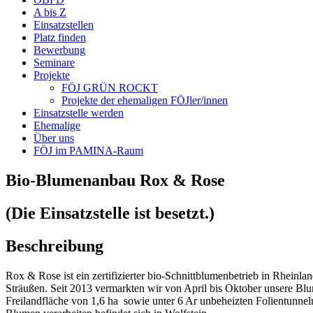
A bis Z
Einsatzstellen
Platz finden
Bewerbung
Seminare
Projekte
FÖJ GRÜN ROCKT
Projekte der ehemaligen FÖJler/innen
Einsatzstelle werden
Ehemalige
Über uns
FÖJ im PAMINA-Raum
Bio-Blumenanbau Rox & Rose
(Die Einsatzstelle ist besetzt.)
Beschreibung
Rox & Rose ist ein zertifizierter bio-Schnittblumenbetrieb in Rheinl
Sträußen. Seit 2013 vermarkten wir von April bis Oktober unsere Blu
Freilandfläche von 1,6 ha sowie unter 6 Ar unbeheizten Folientunnel