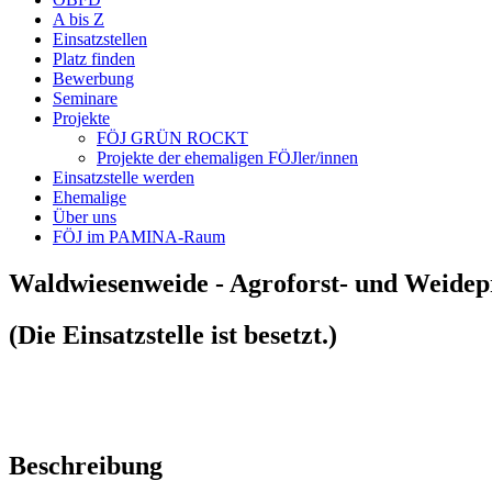
A bis Z
Einsatzstellen
Platz finden
Bewerbung
Seminare
Projekte
FÖJ GRÜN ROCKT
Projekte der ehemaligen FÖJler/innen
Einsatzstelle werden
Ehemalige
Über uns
FÖJ im PAMINA-Raum
Waldwiesenweide - Agroforst- und Weidep
(Die Einsatzstelle ist besetzt.)
Beschreibung