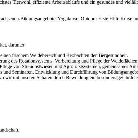
öchstes Tierwohl, effiziente Arbeitsabläufe und ein gesundes und vielf
wachsenen-Bildungsangebote, Yogakurse, Outdoor Erste Hilfe Kurse un
et, darunter:
 einen frischem Weidebereich und Beobachten der Tiergesundheit.
ierung des Rotationssystems, Vorbereitung und Pflege der Weidefläche
 Pflege von Streuobstwiesen und Agroforstsystemen, gemeinsames Anle
ps und Seminaren, Entwicklung und Durchführung von Bildungsangebo
wo wir mit unseren Schafen durch Beweidung ein besonders gefährdete
andschaft.