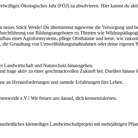
iwilliges Ökologisches Jahr (FÖJ) zu absolvieren. Hier kannst du aktiv
in neues Stück Weide! Du übernimmst tageweise die Versorgung und 
 Durchführung von Bildungsangeboten zu Themen wie Wildnispädagogik
Aufbau eines Agroforstsystems, pflege Obstbäume und lerne, wie zukunf
n, die Gestaltung von Umweltbildungsmaßnahmen oder deine eigenen P
ber Landwirtschaft und Naturschutz hinausgehen.
nd trage aktiv zu einer geschmackvollen Zukunft bei. Darüber hinaus 
hse an Herausforderungen und sammle Erfahrungen fürs Leben.
senweide e.V.! Wir freuen uns darauf, dich kennenzulernen.
anzheitliches kleinteiliges Landwirtschaftprojekt mit mehrjährigen Pf