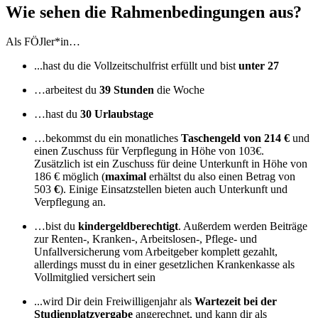
Wie sehen die Rahmenbedingungen aus?
Als FÖJler*in…
...hast du die Vollzeitschulfrist erfüllt und bist
unter 27
…arbeitest du
39 Stunden
die Woche
…hast du
30 Urlaubstage
…bekommst du ein monatliches
Taschengeld von 214 €
und
einen Zuschuss für Verpflegung in Höhe von 103€.
Zusätzlich ist ein Zuschuss für deine Unterkunft in Höhe von
186 € möglich (
maximal
erhältst du also einen Betrag von
503
€
). Einige Einsatzstellen bieten auch Unterkunft und
Verpflegung an.
…bist du
kindergeldberechtigt
. Außerdem werden Beiträge
zur Renten-, Kranken-, Arbeitslosen-, Pflege- und
Unfallversicherung vom Arbeitgeber komplett gezahlt,
allerdings musst du in einer gesetzlichen Krankenkasse als
Vollmitglied versichert sein
...wird Dir dein Freiwilligenjahr als
Wartezeit bei der
Studienplatzvergabe
angerechnet, und kann dir als